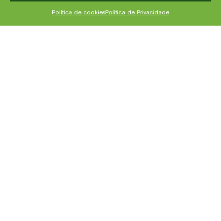
Política de cookies
Política de Privacidade
Desejos da gravidez – O que é normal?