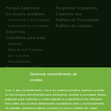
Porquê Capricare
Perguntas frequentes
Os nossos produtos
Contacte-nos
Política de Privacidade
Capricare
2 (6-12 meses)
®
Política de cookies
Capricare
3 (+12 meses)
®
Sobre nós
Conselhos para pais
Gravidez
Bebé de 0 a 12 meses
De 1 a 3 anos
Parentalidade
As nossas receitas
Profissionais de saúde
Gerenciar consentimento de
cookies
Com o seu consentimento, nós e os nossos parceiros usamos cookies
ou tecnologias semelhantes para armazenar, aceder e processar dados
Fabricado na
pessoais para melhorar o nosso website e a experiência do utilizador.
Nova Zelândia por:
Para além dos cookies estritamente necessários para o funcionamento
Dairy Goat
do website, queremos utilizar cookies (1) para a análise do nosso