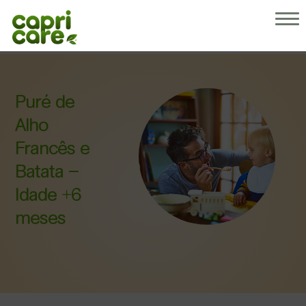
Porquê Capricare
Os nossos produtos
Sobre nós
Conselhos para pais
Puré de
As nossas receitas
Alho
Francês e
Batata –
Idade +6
meses