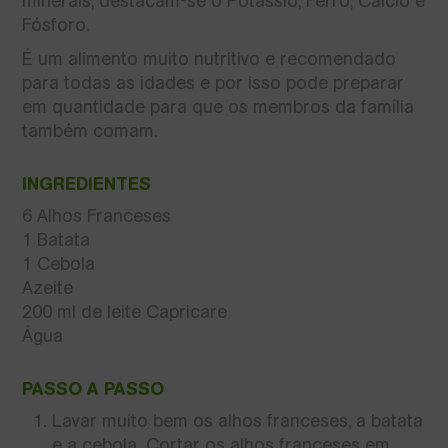
minerais, destacam-se o Potássio, Ferro, Cálcio e
Fósforo.
É um alimento muito nutritivo e recomendado
para todas as idades e por isso pode preparar
em quantidade para que os membros da família
também comam.
INGREDIENTES
6 Alhos Franceses
1 Batata
1 Cebola
Azeite
200 ml de leite Capricare
Água
PASSO A PASSO
Lavar muito bem os alhos franceses, a batata
e a cebola. Cortar os alhos franceses em