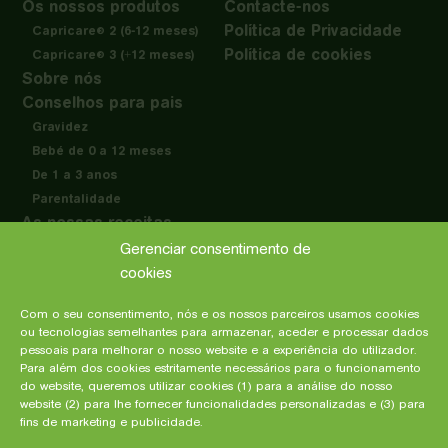
Os nossos produtos
Contacte-nos
Política de Privacidade
Capricare
2 (6-12 meses)
®
Política de cookies
Capricare
3 (+12 meses)
®
Sobre nós
Conselhos para pais
Gravidez
Bebé de 0 a 12 meses
De 1 a 3 anos
Parentalidade
As nossas receitas
Profissionais de saúde
Gerenciar consentimento de
cookies
Com o seu consentimento, nós e os nossos parceiros usamos cookies
ou tecnologias semelhantes para armazenar, aceder e processar dados
Fabricado na
pessoais para melhorar o nosso website e a experiência do utilizador.
Nova Zelândia por:
Para além dos cookies estritamente necessários para o funcionamento
Dairy Goat
do website, queremos utilizar cookies (1) para a análise do nosso
Co-operative (N.Z.) Limited
website (2) para lhe fornecer funcionalidades personalizadas e (3) para
Distribuído por:
fins de marketing e publicidade.
Bebé Innova S.L.