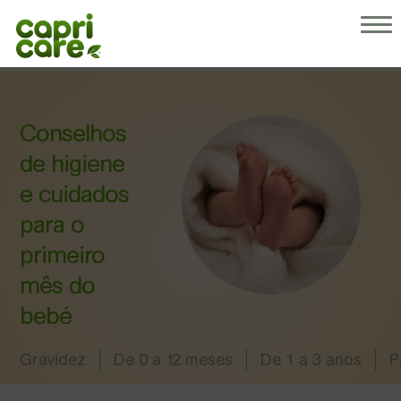
Porquê Capricare
Os nossos produtos
Sobre nós
Conselhos para pais
Conselhos
As nossas receitas
de higiene
e cuidados
para o
primeiro
mês do
bebé
Gravidez
De 0 a 12 meses
De 1 a 3 anos
P