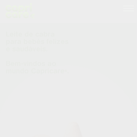
Porquê Capricare
Os nossos produtos
Sobre nós
Leite de cabra
Conselhos para pais
para bebés felizes
e saudáveis.
As nossas receitas
Bem-vindos ao
mundo Capricare
.
®