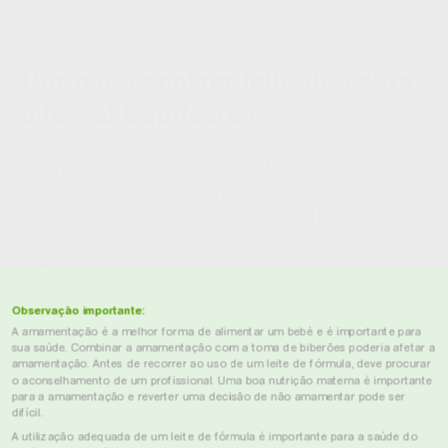
Por que escolher leite de cabra
integral Capricare®?
Capricare
é uma fórmula de leite de cabra
®
integral (WGF), e é isso que nos diferencia. Ao
contrário de muitas fórmulas que utilizam leite
magro e depois adicionam gorduras,
preservamos as qualidades naturais do nosso
leite de cabra integral.
Observação importante:
A fórmula WGF significa:
A amamentação é a melhor forma de alimentar um bebé e é importante para
sua saúde. Combinar a amamentação com a toma de biberões poderia afetar a
~50% de gordura láctea – naturalmente
amamentação. Antes de recorrer ao uso de um leite de fórmula, deve procurar
presente, não adicionada artificialmente
o aconselhamento de um profissional. Uma boa nutrição materna é importante
para a amamentação e reverter uma decisão de não amamentar pode ser
Processado suavemente – elaborado com
difícil.
cuidado apenas com leite de cabra integral
A utilização adequada de um leite de fórmula é importante para a saúde do