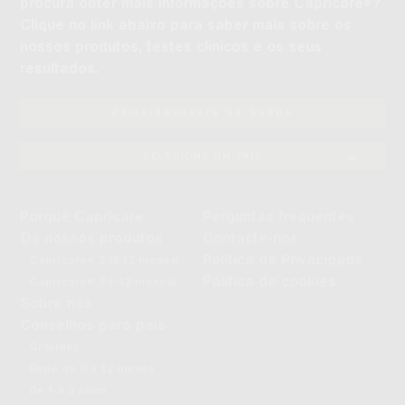
procura obter mais informações sobre Capricare
?
®
Clique no link abaixo para saber mais sobre os
nossos produtos, testes clínicos e os seus
resultados.
PROFISSIONAIS DE SAÚDE
SELECIONE UM PAÍS
Porquê Capricare
Perguntas frequentes
Os nossos produtos
Contacte-nos
Política de Privacidade
Capricare
2 (6-12 meses)
®
Política de cookies
Capricare
3 (+12 meses)
®
Sobre nós
Conselhos para pais
Gravidez
Bebé de 0 a 12 meses
De 1 a 3 anos