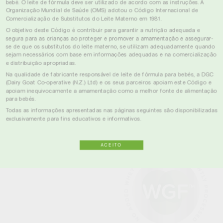
fresco
bebé. O leite de fórmula deve ser utilizado de acordo com as instruções. A
Organização Mundial de Saúde (OMS) adotou o Código Internacional de
Sem soro adicionado – sem beta-
Comercialização de Substitutos do Leite Materno em 1981.
lactoglobulina (uma proteína frequentemente
O objetivo deste Código é contribuir para garantir a nutrição adequada e
associada a reações alérgicas)
segura para as crianças ao proteger e promover a amamentação e assegurar-
se de que os substitutos do leite materno, se utilizam adequadamente quando
sejam necessários com base em informações adequadas e na comercialização
e distribuição apropriadas.
MAIS INFORMAÇÕES SOBRE NÓS
Na qualidade de fabricante responsável de leite de fórmula para bebés, a DGC
(Dairy Goat Co-operative (N.Z.) Ltd) e os seus parceiros apoiam este Código e
apoiam inequivocamente a amamentação como a melhor fonte de alimentação
para bebés.
Todas as informações apresentadas nas páginas seguintes são disponibilizadas
exclusivamente para fins educativos e informativos.
ACEITO