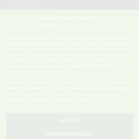
Parentalidade
As nossas receitas
Profissionais de saúde
Gerenciar consentimento de
cookies
Com o seu consentimento, nós e os nossos parceiros usamos cookies
ou tecnologias semelhantes para armazenar, aceder e processar dados
Fabricado na
pessoais para melhorar o nosso website e a experiência do utilizador.
Nova Zelândia por:
Para além dos cookies estritamente necessários para o funcionamento
Dairy Goat
do website, queremos utilizar cookies (1) para a análise do nosso
Co-operative (N.Z.) Limited
website (2) para lhe fornecer funcionalidades personalizadas e (3) para
Distribuído por:
fins de marketing e publicidade.
Bebé Innova S.L.
Clique em "Aceitar tudo" para aceitar todas as categorias. Clique em
"Apenas obrigatório" para aceitar apenas aqueles que são obrigatórios
para o funcionamento do sítio web. Pode personalizar as suas
definições de cookies em "Personalizar Cookies".
ACEITAR
Capricare
2025 ©
®
Capricare® and Dairy Goat Co-operative® is a registered trade mark
VER PREFERÊNCIAS
of Dairy Goat Co-operative (N.Z.) Limited.